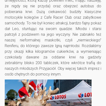
umiejętności, którą każdy powinien mieć, mając nadzieję,
n
że nigdy się nie przyda) oraz obejrzeć autobus do
pobierania krwi. Dużą ciekawość budziły klasyczne
a
motocykle kolegów z Cafe Racer Club oraz zabytkowe
samochody. To nie był koniec atrakcji, bardzo fajny pokaz
t
dał Leo, stuntując na swoim quadzie. Młodsi i starsi
patrzyli z podziwem na jego wyczyny. Nie zabrakło też
a
naszej nieformalnej maskotki, czyli „niemieckiego”
Reniferu, do którego zawsze lgną najmłodsi. Rozdaliśmy
przy okazji kilka kilogramów cukierków, a wymieniając
r
czekolady dawane za oddanie krwi na gadżety
zebraliśmy blisko 200 tabliczek, które wkrótce trafią do
g
naszych młodszych Przyjaciół. Oby więcej takich imprez i
osób chętnych do pomocy innym.
a
c