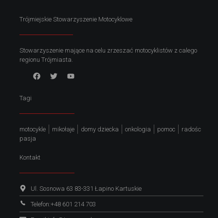
c
Trójmiejskie Stowarzyszenie Motocyklowe
y
Stowarzyszenie mające na celu zrzeszać motocyklistów z calego
regionu Trójmiasta.
j
Tagi
n
y
motocykle
mikołaje
domy dziecka
onkologia
pomoc
radośc
pasja
c
Kontakt
h
Ul. Sosnowa 63 83-331 Łapino Kartuskie
Telefon:+48 601 214 703