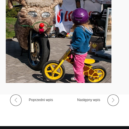
h
m
o
t
o
r
y
Poprzedni wpis
Następny wpis
z
a