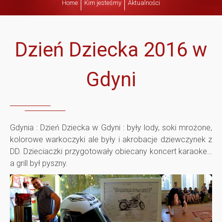
Home
Kim jesteśmy
Aktualności
z
i
Dzień Dziecka 2016 w
e
Gdyni
ń
D
Gdynia : Dzień Dziecka w Gdyni : były lody, soki mrożone,
kolorowe warkoczyki ale były i akrobacje dziewczynek z
z
DD. Dzieciaczki przygotowały obiecany koncert karaoke…
a grill był pyszny.
i
e