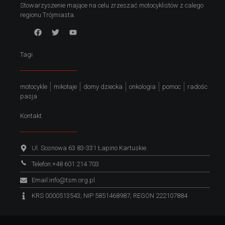
G
Stowarzyszenie mające na celu zrzeszać motocyklistów z calego
regionu Trójmiasta.
d
y
Tagi
n
motocykle
mikołaje
domy dziecka
onkologia
pomoc
radośc
pasja
i
Kontakt
Ul. Sosnowa 63 83-331 Łapino Kartuskie
Telefon:+48 601 214 703
Email:info@tsm.org.pl
KRS 0000513543; NIP 5851468987; REGON 222107884