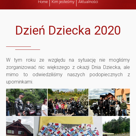
Home
Kim jesteśmy
Aktualności
z
i
Dzień Dziecka 2020
e
ń
W tym roku ze względu na sytuację nie mogliśmy
zorganizować nic większego z okazji Dnia Dziecka, ale
D
mimo to odwiedziliśmy naszych podopiecznych z
upominkami.
z
i
e