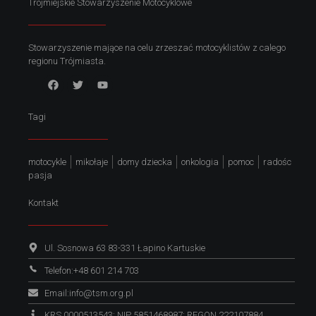
Trójmiejskie Stowarzyszenie Motocyklowe
Stowarzyszenie mające na celu zrzeszać motocyklistów z calego
regionu Trójmiasta.
Tagi
motocykle
mikołaje
domy dziecka
onkologia
pomoc
radośc
pasja
Kontakt
Ul. Sosnowa 63 83-331 Łapino Kartuskie
Telefon:+48 601 214 703
Email:info@tsm.org.pl
KRS 0000513543; NIP 5851468987; REGON 222107884