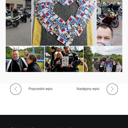
c
k
a
2
0
2
Poprzedni wpis
Następny wpis
0