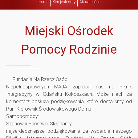
Home
Kim jesteśmy
Aktualności
i
e
Miejski Ośrodek
j
Pomocy Rodzinie
s
k
… i Fundacja Na Rzecz Osób
Niepełnosprawnych MAJA zaprosili nas na Piknik
i
Integracyjny w Gdańsku Kokoszkach. Może niech za
komentarz posłużą podziękowania, które dostaliśmy od
O
Pani Kierownik Środowiskowego Domu
Samopomocy:
ś
Szanowni Państwo! Składamy
najserdeczniejsze podziękowanie za wsparcie naszego