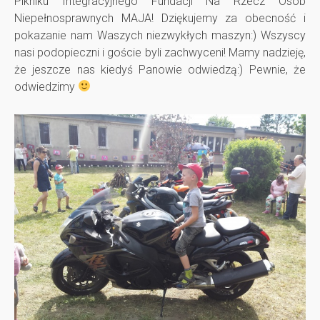
Pikniku Integracyjnego Fundacji Na Rzecz Osób
r
Niepełnosprawnych MAJA! Dziękujemy za obecność i
pokazanie nam Waszych niezwykłych maszyn:) Wszyscy
o
nasi podopieczni i goście byli zachwyceni! Mamy nadzieję,
że jeszcze nas kiedyś Panowie odwiedzą:) Pewnie, że
d
odwiedzimy
e
k
P
o
m