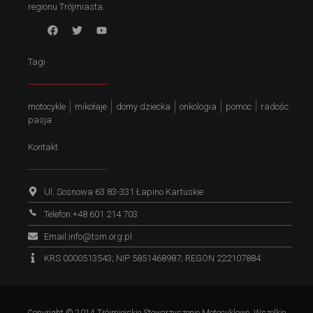
regionu Trójmiasta.
Tagi
motocykle
mikołaje
domy dziecka
onkologia
pomoc
radośc
pasja
Kontakt
Ul. Sosnowa 63 83-331 Łapino Kartuskie
Telefon:+48 601 214 703
Email:info@tsm.org.pl
KRS 0000513543; NIP 5851468987; REGON 222107884
Copyright © 2014 Trójmiejskie Stowarzyszenie Motocyklowe. Wszelkie