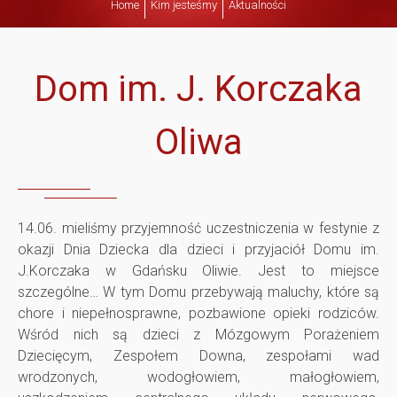
Home
Kim jesteśmy
Aktualności
o
m
Dom im. J. Korczaka
i
Oliwa
m
.
14.06. mieliśmy przyjemność uczestniczenia w festynie z
okazji Dnia Dziecka dla dzieci i przyjaciół Domu im.
J
J.Korczaka w Gdańsku Oliwie. Jest to miejsce
szczególne… W tym Domu przebywają maluchy, które są
.
chore i niepełnosprawne, pozbawione opieki rodziców.
Wśród nich są dzieci z Mózgowym Porażeniem
K
Dziecięcym, Zespołem Downa, zespołami wad
wrodzonych, wodogłowiem, małogłowiem,