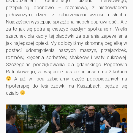
uszkodzeniem centralnego układu nerwowego,
o
przepukliną oponowo – rdzeniową, z niedowładem
połowiczym, dzieci z zaburzeniami wzroku i słuchu.
r
Najczęściej występuje sprzężona niepełnosprawność… Ale
za to jak się potrafią cieszyć każdym spotkaniem! Wielki
c
szacunek dla kadry tej placówki za starania zapewnienia
jak najlepszej opieki. My dołożyliśmy skromną cegiełkę w
z
postaci udostępnienia naszych maszyn, przejażdżek,
rozmów, kręcenia sorbetów, shake’ów i waty cukrowej.
Szczególne podziękowania dla gdańskiego Pogotowia
a
Ratunkowego, za wsparcie nas ambulansem na 2 kołach
A już w lipcu zabieramy część podopiecznych na
k
hipoterapię do leśniczówki na Kaszubach, będzie się
działo
a
O