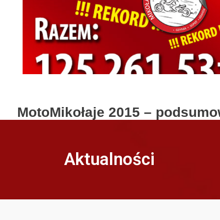
MotoMikołaje 2015 – podsumo
2015-12-07
przez
TSM
Bez kategorii
Aktualności