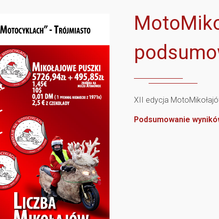
MotoMiko
podsumo
XII edycja MotoMikołaj
Podsumowanie wynikó