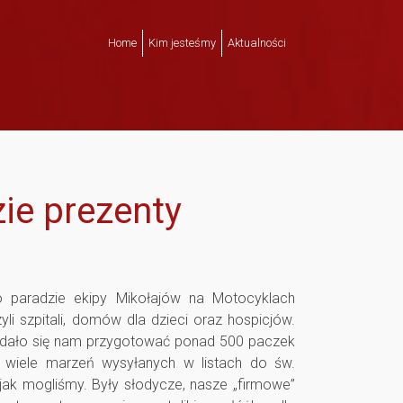
Home
Kim jesteśmy
Aktualności
ie prezenty
 paradzie ekipy Mikołajów na Motocyklach
yli szpitali, domów dla dzieci oraz hospicjów.
 udało się nam przygotować ponad 500 paczek
ć wiele marzeń wysyłanych w listach do św.
ę jak mogliśmy. Były słodycze, nasze „firmowe”