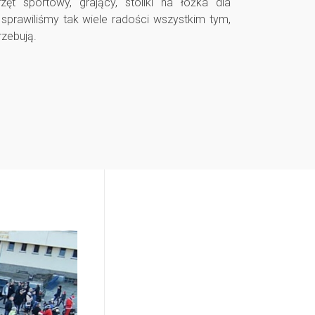
rzęt sportowy, grający, stoliki na łóżka dla
sprawiliśmy tak wiele radości wszystkim tym,
rzebują.