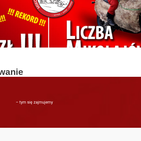
wanie
– tym się zajmujemy